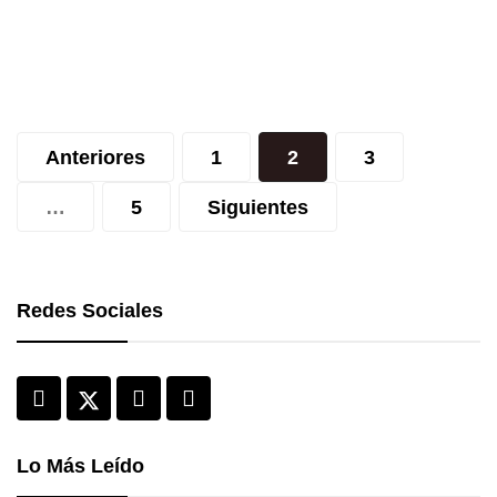
Un saludo por Año Nuevo para
todos los lectores
Paginación
Claudia Rebaza
diciembre 31, 2020
Anteriores
1
2
3
de
…
5
Siguientes
entradas
Redes Sociales
Lo Más Leído