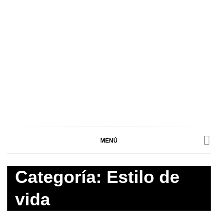
ARTESALA
ARTESALA CULTURAL ES UN BLOG DE
ENTRETENIMIENTO PARA LA PROMOCIÓN ARTÍSTICA Y
CULTURAL PERUANA, DONDE ENCONTRARÁS TODO
CULTURAL
MENÚ
SOBRE LAS ARTES ESCÉNICAS, VISUALES,
LITERATURA, MÚSICA Y MÁS.
Categoría:
Estilo de
vida