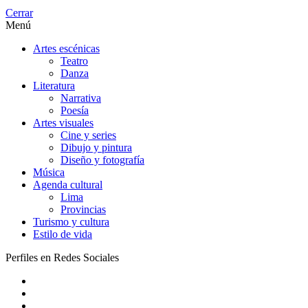
Cerrar
Menú
Artes escénicas
Teatro
Danza
Literatura
Narrativa
Poesía
Artes visuales
Cine y series
Dibujo y pintura
Diseño y fotografía
Música
Agenda cultural
Lima
Provincias
Turismo y cultura
Estilo de vida
Perfiles en Redes Sociales
Artes
escénicas
Artes
visuales
Música