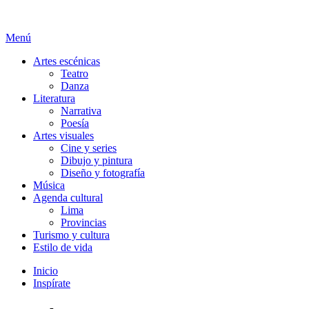
Menú
Artesala Cultural
Artesala cultural es un blog de entretenimiento para la promoción
artística y cultural peruana, donde encontrarás todo sobre las artes
Artes escénicas
escénicas, visuales, literatura, música y más.
Teatro
Danza
Literatura
Narrativa
Poesía
Artes visuales
Cine y series
Dibujo y pintura
Diseño y fotografía
Música
Agenda cultural
Lima
Provincias
Turismo y cultura
Estilo de vida
Inicio
Inspírate