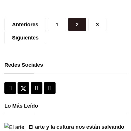
que tienes que saber
Paginación
Isabel Chávez
junio 28, 2021
Anteriores
1
2
3
de
Siguientes
entradas
Redes Sociales
Lo Más Leído
El arte y la cultura nos están salvando