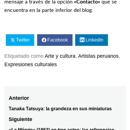
mensaje a través de la opción
«
Contacto
»
que se
encuentra en la parte inferior del blog.
Twitter
Facebook
LinkedIn
Etiquetado como
Arte y cultura
,
Artistas peruanos
,
Expresiones culturales
Navegación
Anterior
de
Tanaka Tatsuya: la grandeza en sus miniaturas
Entrada
anterior:
entradas
Siguiente
«Le Mépris» (1963) en tres actos: las referencias,