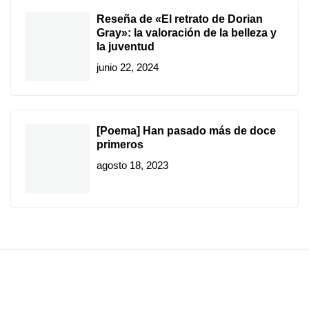
Reseña de «El retrato de Dorian
Gray»: la valoración de la belleza y
la juventud
junio 22, 2024
[Poema] Han pasado más de doce
primeros
agosto 18, 2023
Artes
Artes
Música
Contacto
Preferencias