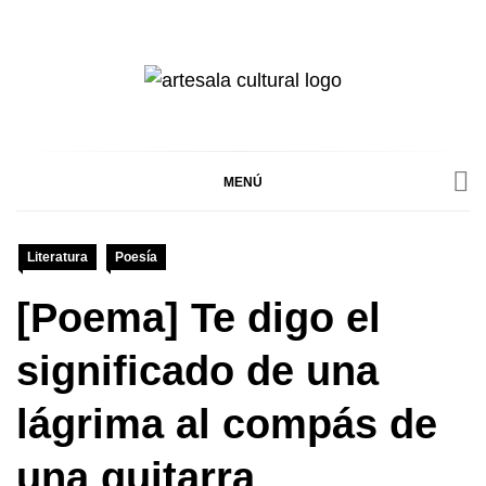
Ir
al
contenido
ARTESALA
ARTESALA CULTURAL ES UN BLOG
DE ENTRETENIMIENTO PARA LA
PROMOCIÓN ARTÍSTICA Y CULTURAL
CULTURAL
PERUANA, DONDE ENCONTRARÁS TODO
MENÚ
SOBRE LAS ARTES ESCÉNICAS,
VISUALES, LITERATURA, MÚSICA Y
MÁS.
Literatura
Poesía
[Poema] Te digo el
significado de una
lágrima al compás de
una guitarra