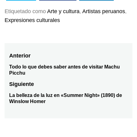
Etiquetado como
Arte y cultura
,
Artistas peruanos
,
Expresiones culturales
Navegación
Anterior
de
Todo lo que debes saber antes de visitar Machu
Entrada
Picchu
anterior:
entradas
Siguiente
La belleza de la luz en «Summer Night» (1890) de
Entrada
Winslow Homer
siguiente: