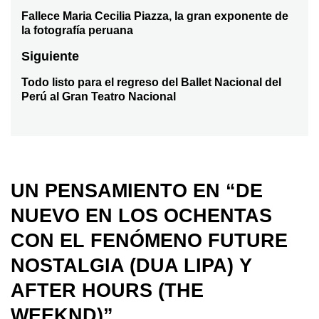
de
Fallece Maria Cecilia Piazza, la gran exponente de
Entrada
la fotografía peruana
anterior:
entradas
Siguiente
Todo listo para el regreso del Ballet Nacional del
Entrada
Perú al Gran Teatro Nacional
siguiente:
UN PENSAMIENTO EN “
DE
NUEVO EN LOS OCHENTAS
CON EL FENÓMENO FUTURE
NOSTALGIA (DUA LIPA) Y
AFTER HOURS (THE
WEEKND)
”