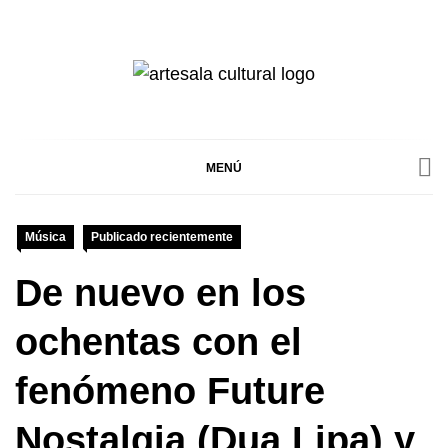
Ir
al
contenido
ARTESALA
ARTESALA CULTURAL ES UN BLOG
DE ENTRETENIMIENTO PARA LA
PROMOCIÓN ARTÍSTICA Y CULTURAL
CULTURAL
PERUANA, DONDE ENCONTRARÁS TODO
MENÚ
SOBRE LAS ARTES ESCÉNICAS,
VISUALES, LITERATURA, MÚSICA Y
MÁS.
Música
Publicado recientemente
De nuevo en los
ochentas con el
fenómeno Future
Nostalgia (Dua Lipa) y