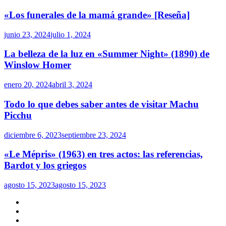
«Los funerales de la mamá grande» [Reseña]
junio 23, 2024
julio 1, 2024
La belleza de la luz en «Summer Night» (1890) de
Winslow Homer
enero 20, 2024
abril 3, 2024
Todo lo que debes saber antes de visitar Machu
Picchu
diciembre 6, 2023
septiembre 23, 2024
«Le Mépris» (1963) en tres actos: las referencias,
Bardot y los griegos
agosto 15, 2023
agosto 15, 2023
Artes
escénicas
Artes
visuales
Música