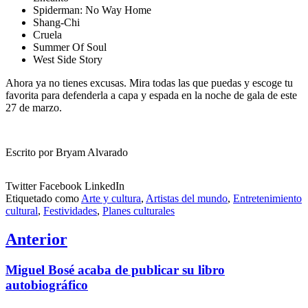
Spiderman: No Way Home
Shang-Chi
Cruela
Summer Of Soul
West Side Story
Ahora ya no tienes excusas. Mira todas las que puedas y escoge tu
favorita para defenderla a capa y espada en la noche de gala de este
27 de marzo.
Escrito por Bryam Alvarado
Twitter
Facebook
LinkedIn
Etiquetado como
Arte y cultura
,
Artistas del mundo
,
Entretenimiento
cultural
,
Festividades
,
Planes culturales
Navegación
Anterior
de
Entrada
Miguel Bosé acaba de publicar su libro
entradas
anterior:
autobiográfico