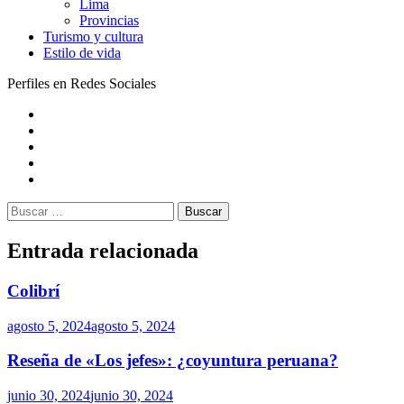
Lima
Provincias
Turismo y cultura
Estilo de vida
Perfiles en Redes Sociales
Artes
escénicas
Artes
visuales
Música
Contacto
Preferencias
de
Buscar:
exclusión
voluntaria
Entrada relacionada
Colibrí
agosto 5, 2024
agosto 5, 2024
Reseña de «Los jefes»: ¿coyuntura peruana?
junio 30, 2024
junio 30, 2024