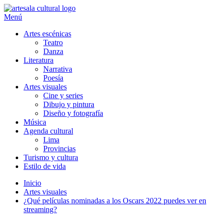
Ir
al
Menú
Artesala Cultural
Artesala cultural es un blog de entretenimiento para la promoción
contenido
artística y cultural peruana, donde encontrarás todo sobre las artes
Artes escénicas
escénicas, visuales, literatura, música y más.
Teatro
Danza
Literatura
Narrativa
Poesía
Artes visuales
Cine y series
Dibujo y pintura
Diseño y fotografía
Música
Agenda cultural
Lima
Provincias
Turismo y cultura
Estilo de vida
Inicio
Artes visuales
¿Qué películas nominadas a los Oscars 2022 puedes ver en
streaming?